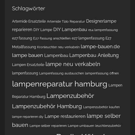
Schlagwörter
Designerlampe
Artemide Ersatzteile
Artemide Tizio Reparatur
DIY Lampenbau
reparieren
DIY Lampe
e14 lampenfassung
e27 fassung
e27 lampenfassung
E27
E27 Fassung anschließen
lampe-bauen.de
Metallfassung
Kronleuchter neu verkabeln
lampe bauen
Lampenbau Anleitung
Lampenbau
lampe neu verkabeln
Lampen Ersatzteile
lampenfassung
Lampenfassung austauschen
lampenfassung öffnen
lampenreparatur hamburg
Lampen
Lampenzubehör
Reparatur Hamburg
Lampenzubehör Hamburg
Lampenzubehör kaufen
lampe selber
Lampe restaurieren
lampe reparieren diy
bauen
Lampe selber reparieren
Lampe umbauen
leuchtenzubehör