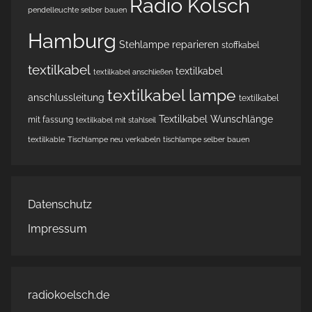
Radio Kölsch
pendelleuchte selber bauen
Hamburg
Stehlampe reparieren
stoffkabel
textilkabel
textilkabel
textilkabel anschließen
textilkabel lampe
anschlussleitung
textilkabel
Textilkabel Wunschlänge
mit fassung
textilkabel mit stahlseil
textilkable
Tischlampe neu verkabeln
tischlampe selber bauen
Datenschutz
Impressum
radiokoelsch.de