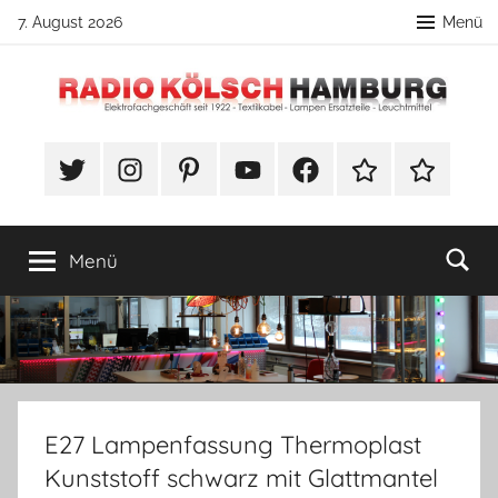
Zum
7. August 2026
Menü
Inhalt
springen
Radio
DIY
Lampenbau
#Twitter
Instagram
Pinterest
YouTube
Facebook
TikTok
Webshop
Kölsch
Tipps
Hamburg
Menü
E27 Lampenfassung Thermoplast
Kunststoff schwarz mit Glattmantel