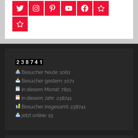
#Twitter
Instagram
Pinterest
YouTube
Facebook
TikTok
Webshop
Besucher heute: 1061
Besucher gestern: 1071
in diesem Monat: 7821
in diesem Jahr: 238741
Besucher insgesamt: 238741
jetzt online: 19