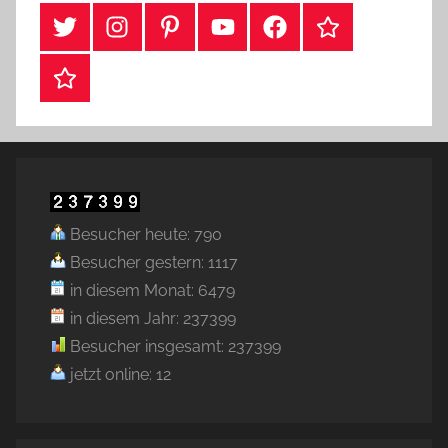
#Twitter
Instagram
Pinterest
YouTube
Facebook
TikTok
Webshop
Besucher heute: 790
Besucher gestern: 1117
in diesem Monat: 6479
in diesem Jahr: 237399
Besucher insgesamt: 237399
jetzt online: 12