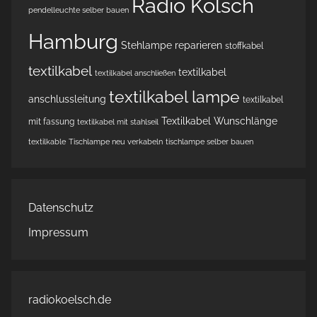
Radio Kölsch
pendelleuchte selber bauen
Hamburg
Stehlampe reparieren
stoffkabel
textilkabel
textilkabel
textilkabel anschließen
textilkabel lampe
anschlussleitung
textilkabel
Textilkabel Wunschlänge
mit fassung
textilkabel mit stahlseil
textilkable
Tischlampe neu verkabeln
tischlampe selber bauen
Datenschutz
Impressum
radiokoelsch.de