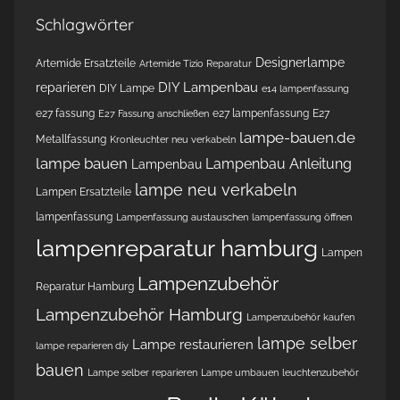
Schlagwörter
Designerlampe
Artemide Ersatzteile
Artemide Tizio Reparatur
DIY Lampenbau
reparieren
DIY Lampe
e14 lampenfassung
e27 fassung
e27 lampenfassung
E27
E27 Fassung anschließen
lampe-bauen.de
Metallfassung
Kronleuchter neu verkabeln
lampe bauen
Lampenbau Anleitung
Lampenbau
lampe neu verkabeln
Lampen Ersatzteile
lampenfassung
Lampenfassung austauschen
lampenfassung öffnen
lampenreparatur hamburg
Lampen
Lampenzubehör
Reparatur Hamburg
Lampenzubehör Hamburg
Lampenzubehör kaufen
lampe selber
Lampe restaurieren
lampe reparieren diy
bauen
Lampe selber reparieren
Lampe umbauen
leuchtenzubehör