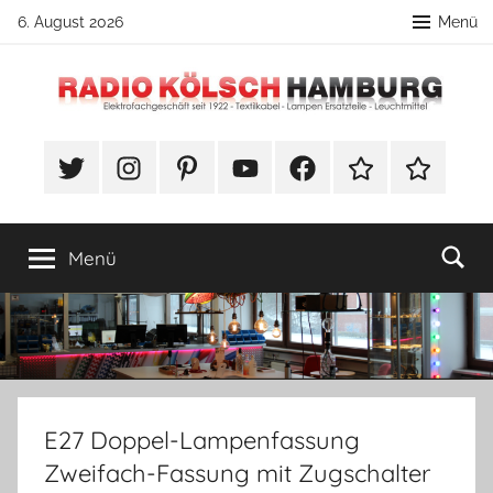
Zum
6. August 2026
Menü
Inhalt
springen
Radio
DIY
Lampenbau
#Twitter
Instagram
Pinterest
YouTube
Facebook
TikTok
Webshop
Kölsch
Tipps
Hamburg
Menü
E27 Doppel-Lampenfassung
Zweifach-Fassung mit Zugschalter