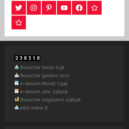
#Twitter
Instagram
Pinterest
YouTube
Facebook
TikTok
Webshop
Besucher heute: 638
Besucher gestern: 1071
in diesem Monat: 7398
in diesem Jahr: 238318
Besucher insgesamt: 238318
jetzt online: 8