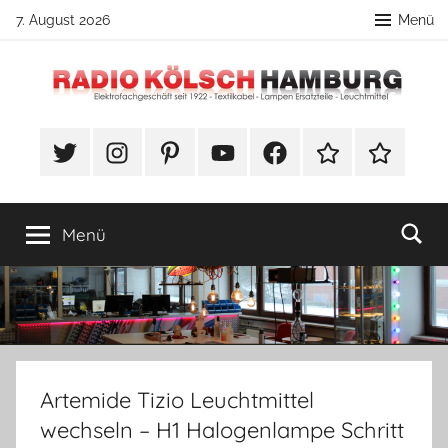
Zum
7. August 2026
Menü
Inhalt
springen
Radio
DIY
Lampenbau
#Twitter
Instagram
Pinterest
YouTube
Facebook
TikTok
Webshop
Kölsch
Tipps
Hamburg
Menü
Artemide Tizio Leuchtmittel
wechseln – H1 Halogenlampe Schritt