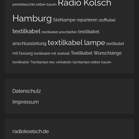
Radio Kölsch
pendelleuchte selber bauen
Hamburg
Stehlampe reparieren
stoffkabel
textilkabel
textilkabel
textilkabel anschließen
textilkabel lampe
anschlussleitung
textilkabel
Textilkabel Wunschlänge
mit fassung
textilkabel mit stahlseil
textilkable
Tischlampe neu verkabeln
tischlampe selber bauen
Datenschutz
Impressum
radiokoelsch.de