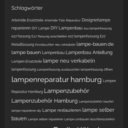
Schlagwörter
Designerlampe
Artemide Ersatzteile
Artemide Tizio Reparatur
DIY Lampenbau
reparieren
DIY Lampe
e14 lampenfassung
e27 fassung
e27 lampenfassung
E27
E27 Fassung anschließen
lampe-bauen.de
Metallfassung
Kronleuchter neu verkabeln
lampe bauen
Lampenbau Anleitung
Lampenbau
lampe neu verkabeln
Lampen Ersatzteile
lampenfassung
Lampenfassung austauschen
lampenfassung öffnen
lampenreparatur hamburg
Lampen
Lampenzubehör
Reparatur Hamburg
Lampenzubehör Hamburg
Lampenzubehör kaufen
lampe selber
Lampe restaurieren
lampe reparieren diy
bauen
Lampe selber reparieren
Lampe umbauen
leuchtenzubehör