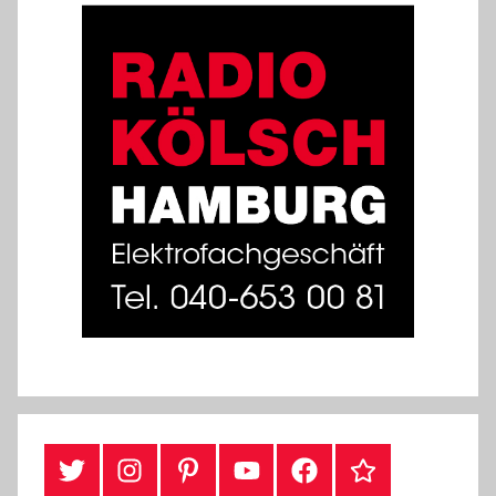
#Twitter
Instagram
Pinterest
YouTube
Facebook
TikTok