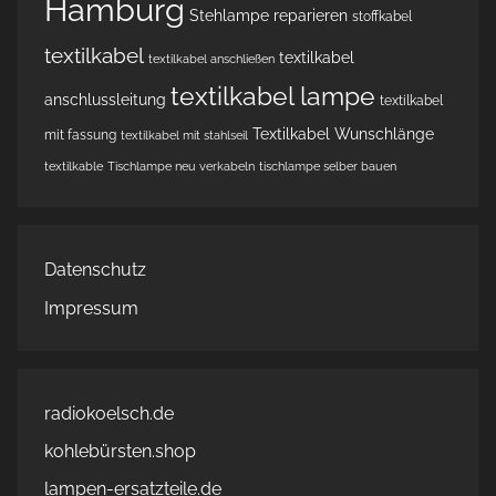
Hamburg
Stehlampe reparieren
stoffkabel
textilkabel
textilkabel
textilkabel anschließen
textilkabel lampe
anschlussleitung
textilkabel
Textilkabel Wunschlänge
mit fassung
textilkabel mit stahlseil
textilkable
Tischlampe neu verkabeln
tischlampe selber bauen
Datenschutz
Impressum
radiokoelsch.de
kohlebürsten.shop
lampen-ersatzteile.de