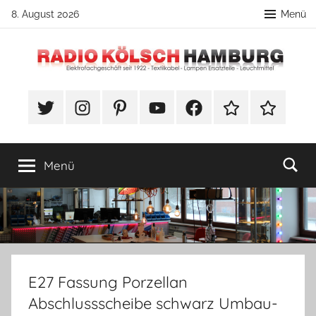
Zum
8. August 2026
Menü
Inhalt
springen
Radio
DIY
Lampenbau
#Twitter
Instagram
Pinterest
YouTube
Facebook
TikTok
Webshop
Kölsch
Tipps
Hamburg
Menü
E27 Fassung Porzellan
Abschlussscheibe schwarz Umbau-