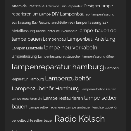
Designerlampe
Artemide Ersatzteile
Artemide Tizio Reparatur
DIY Lampenbau
reparieren
DIY Lampe
e14 lampenfassung
e27 fassung
e27 lampenfassung
E27
E27 Fassung anschließen
lampe-bauen.de
Metallfassung
Kronleuchter neu verkabeln
lampe bauen
Lampenbau Anleitung
Lampenbau
lampe neu verkabeln
Lampen Ersatzteile
lampenfassung
Lampenfassung austauschen
lampenfassung öffnen
lampenreparatur hamburg
Lampen
Lampenzubehör
Reparatur Hamburg
Lampenzubehör Hamburg
Lampenzubehör kaufen
lampe selber
Lampe restaurieren
lampe reparieren diy
bauen
Lampe selber reparieren
Lampe umbauen
leuchtenzubehör
Radio Kölsch
pendelleuchte selber bauen