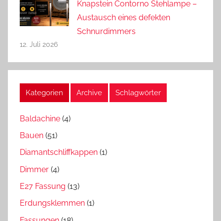
Knapstein Contorno Stehlampe –
Austausch eines defekten
Schnurdimmers
12. Juli 2026
Kategorien
Archive
Schlagwörter
Baldachine
(4)
Bauen
(51)
Diamantschliffkappen
(1)
Dimmer
(4)
E27 Fassung
(13)
Erdungsklemmen
(1)
Fassungen
(18)