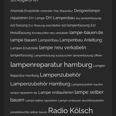
Designerlampe
Artemide Ersatzteile
Artemide Tizio Reparatur
DIY Lampenbau
reparieren
DIY Lampe
e14 lampenfassung
e27 fassung
e27 lampenfassung
E27
E27 Fassung anschließen
lampe-bauen.de
Metallfassung
Kronleuchter neu verkabeln
lampe bauen
Lampenbau Anleitung
Lampenbau
lampe neu verkabeln
Lampen Ersatzteile
lampenfassung
Lampenfassung austauschen
lampenfassung öffnen
lampenreparatur hamburg
Lampen
Lampenzubehör
Reparatur Hamburg
Lampenzubehör Hamburg
Lampenzubehör kaufen
lampe selber
Lampe restaurieren
lampe reparieren diy
bauen
Lampe selber reparieren
Lampe umbauen
leuchtenzubehör
Radio Kölsch
pendelleuchte selber bauen