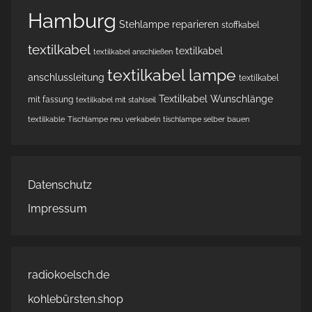
Hamburg
Stehlampe reparieren
stoffkabel
textilkabel
textilkabel
textilkabel anschließen
textilkabel lampe
anschlussleitung
textilkabel
Textilkabel Wunschlänge
mit fassung
textilkabel mit stahlseil
textilkable
Tischlampe neu verkabeln
tischlampe selber bauen
Datenschutz
Impressum
radiokoelsch.de
kohlebürsten.shop