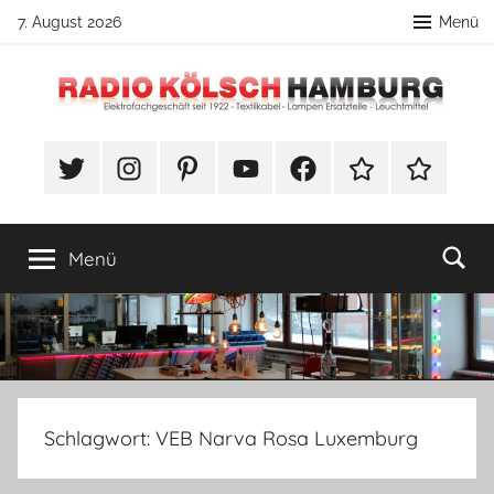
Zum
7. August 2026
Menü
Inhalt
springen
Radio
DIY
Lampenbau
#Twitter
Instagram
Pinterest
YouTube
Facebook
TikTok
Webshop
Kölsch
Tipps
Hamburg
Menü
Schlagwort:
VEB Narva Rosa Luxemburg