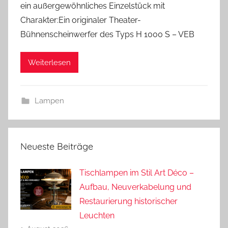
ein außergewöhnliches Einzelstück mit
A
Charakter:Ein originaler Theater-
n
Bühnenscheinwerfer des Typs H 1000 S – VEB
d
r
Weiterlesen
e
a
s
Lampen
Neueste Beiträge
Tischlampen im Stil Art Déco –
Aufbau, Neuverkabelung und
Restaurierung historischer
Leuchten