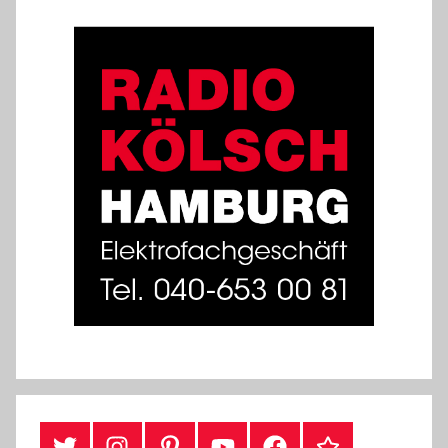
#Twitter
Instagram
Pinterest
YouTube
Facebook
TikTok