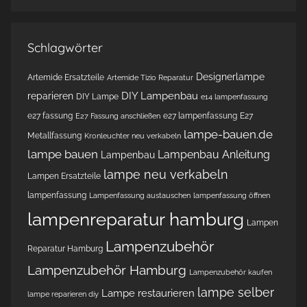
Schlagwörter
Designerlampe
Artemide Ersatzteile
Artemide Tizio Reparatur
DIY Lampenbau
reparieren
DIY Lampe
e14 lampenfassung
e27 fassung
e27 lampenfassung
E27
E27 Fassung anschließen
lampe-bauen.de
Metallfassung
Kronleuchter neu verkabeln
lampe bauen
Lampenbau Anleitung
Lampenbau
lampe neu verkabeln
Lampen Ersatzteile
lampenfassung
Lampenfassung austauschen
lampenfassung öffnen
lampenreparatur hamburg
Lampen
Lampenzubehör
Reparatur Hamburg
Lampenzubehör Hamburg
Lampenzubehör kaufen
lampe selber
Lampe restaurieren
lampe reparieren diy