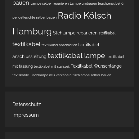
bauen
Lampe selber reparieren
Lampe umbauen
leuchtenzubehör
Radio Kölsch
pendelleuchte selber bauen
Hamburg
Stehlampe reparieren
stoffkabel
textilkabel
textilkabel
textilkabel anschließen
textilkabel lampe
anschlussleitung
textilkabel
Textilkabel Wunschlänge
mit fassung
textilkabel mit stahlseil
textilkable
Tischlampe neu verkabeln
tischlampe selber bauen
Datenschutz
Impressum