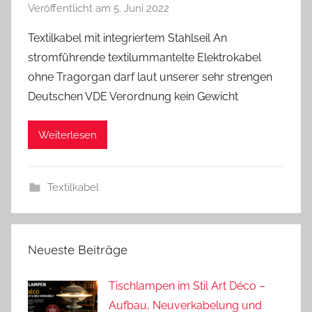
Veröffentlicht am
5. Juni 2022
v
o
Textilkabel mit integriertem Stahlseil An
n
stromführende textilummantelte Elektrokabel
A
ohne Tragorgan darf laut unserer sehr strengen
n
Deutschen VDE Verordnung kein Gewicht
d
r
Weiterlesen
e
a
s
Textilkabel
Neueste Beiträge
Tischlampen im Stil Art Déco –
Aufbau, Neuverkabelung und