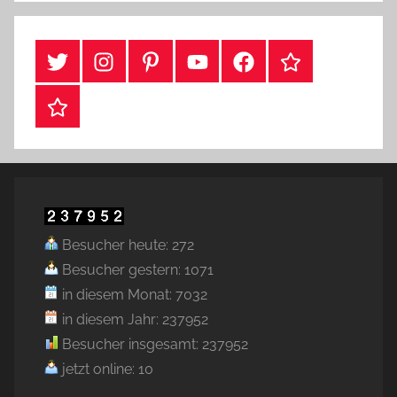
#Twitter
Instagram
Pinterest
YouTube
Facebook
TikTok
Webshop
Besucher heute: 272
Besucher gestern: 1071
in diesem Monat: 7032
in diesem Jahr: 237952
Besucher insgesamt: 237952
jetzt online: 10