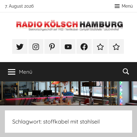
Zum
7. August 2026
Menü
Inhalt
springen
Radio
DIY
Lampenbau
#Twitter
Instagram
Pinterest
YouTube
Facebook
TikTok
Webshop
Kölsch
Tipps
Hamburg
Menü
Schlagwort:
stoffkabel mit stahlseil