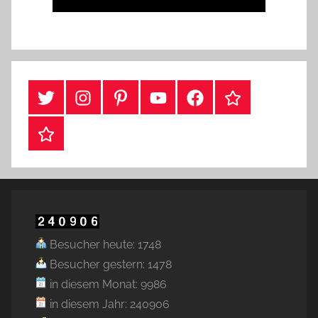
#Twitter
Instagram
Pinterest
YouTube
Facebook
TikTok
Webshop
Besucher heute: 1748
Besucher gestern: 1478
in diesem Monat: 9986
in diesem Jahr: 240906