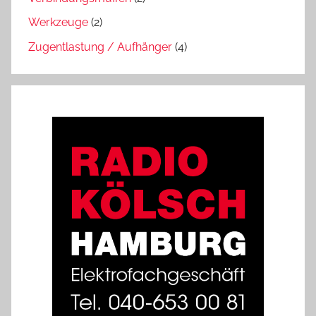
Werkzeuge
(2)
Zugentlastung / Aufhänger
(4)