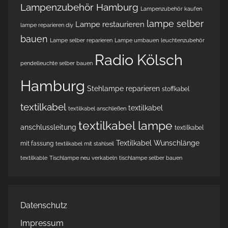
Lampenzubehör Hamburg
Lampenzubehör kaufen
lampe selber
Lampe restaurieren
lampe reparieren diy
bauen
Lampe selber reparieren
Lampe umbauen
leuchtenzubehör
Radio Kölsch
pendelleuchte selber bauen
Hamburg
Stehlampe reparieren
stoffkabel
textilkabel
textilkabel
textilkabel anschließen
textilkabel lampe
anschlussleitung
textilkabel
Textilkabel Wunschlänge
mit fassung
textilkabel mit stahlseil
textilkable
Tischlampe neu verkabeln
tischlampe selber bauen
Datenschutz
Impressum