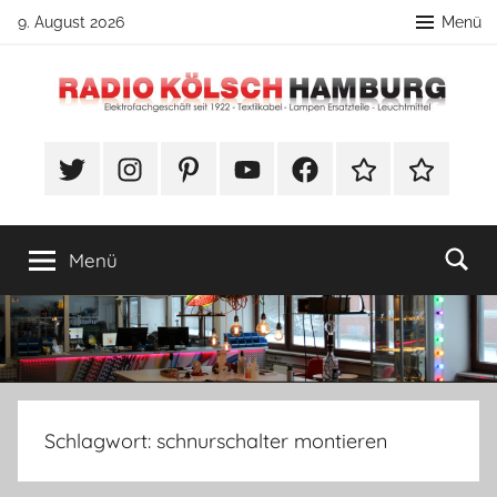
Zum
9. August 2026
Menü
Inhalt
springen
Radio
DIY
Lampenbau
#Twitter
Instagram
Pinterest
YouTube
Facebook
TikTok
Webshop
Kölsch
Tipps
Hamburg
Menü
Schlagwort:
schnurschalter montieren