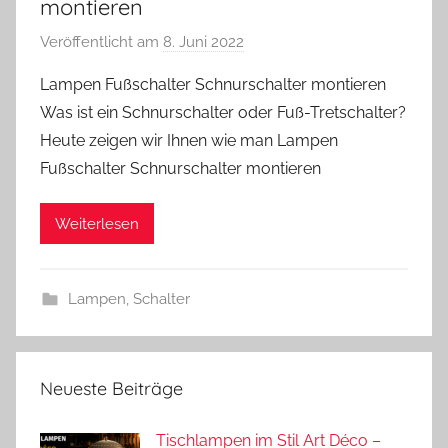
montieren
Veröffentlicht am
8. Juni 2022
v
o
Lampen Fußschalter Schnurschalter montieren
n
Was ist ein Schnurschalter oder Fuß-Tretschalter?
A
Heute zeigen wir Ihnen wie man Lampen
n
Fußschalter Schnurschalter montieren
d
r
Weiterlesen
e
a
s
Lampen
,
Schalter
Neueste Beiträge
Tischlampen im Stil Art Déco –