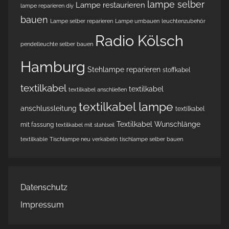
lampe selber
Lampe restaurieren
lampe reparieren diy
bauen
Lampe selber reparieren
Lampe umbauen
leuchtenzubehör
Radio Kölsch
pendelleuchte selber bauen
Hamburg
Stehlampe reparieren
stoffkabel
textilkabel
textilkabel
textilkabel anschließen
textilkabel lampe
anschlussleitung
textilkabel
Textilkabel Wunschlänge
mit fassung
textilkabel mit stahlseil
textilkable
Tischlampe neu verkabeln
tischlampe selber bauen
Datenschutz
Impressum