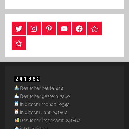
#Twitter
Instagram
Pinterest
YouTube
Facebook
TikTok
Webshop
Besucher heute: 424
Besucher gestern: 2280
in diesem Monat: 10942
in diesem Jahr: 241862
Besucher insgesamt: 241862
jetzt online: 11