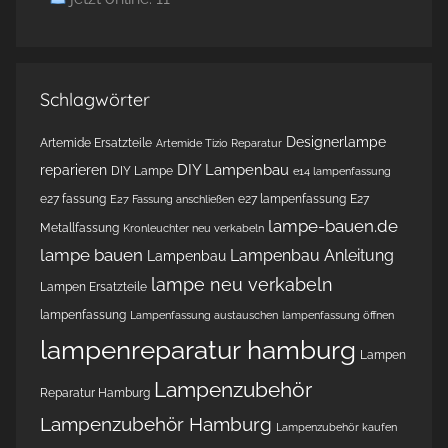
Schlagwörter
Designerlampe
Artemide Ersatzteile
Artemide Tizio Reparatur
DIY Lampenbau
reparieren
DIY Lampe
e14 lampenfassung
e27 fassung
e27 lampenfassung
E27
E27 Fassung anschließen
lampe-bauen.de
Metallfassung
Kronleuchter neu verkabeln
lampe bauen
Lampenbau Anleitung
Lampenbau
lampe neu verkabeln
Lampen Ersatzteile
lampenfassung
Lampenfassung austauschen
lampenfassung öffnen
lampenreparatur hamburg
Lampen
Lampenzubehör
Reparatur Hamburg
Lampenzubehör Hamburg
Lampenzubehör kaufen