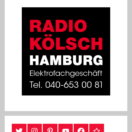
#Twitter
Instagram
Pinterest
YouTube
Facebook
TikTok