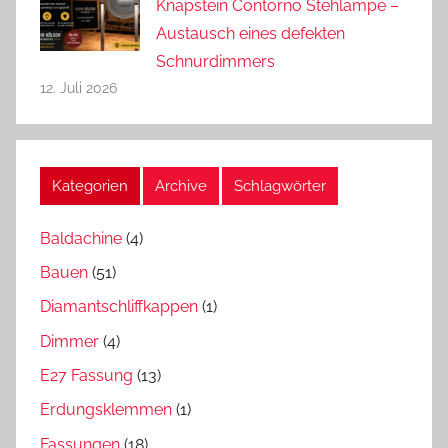
Knapstein Contorno Stehlampe –
Austausch eines defekten
Schnurdimmers
12. Juli 2026
Kategorien
Archive
Schlagwörter
Baldachine
(4)
Bauen
(51)
Diamantschliffkappen
(1)
Dimmer
(4)
E27 Fassung
(13)
Erdungsklemmen
(1)
Fassungen
(18)