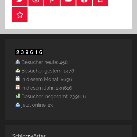
Webshop
Besucher heute: 458
Besucher gestern: 1478
in diesem Monat: 8696
in diesem Jahr: 239616
Besucher insgesamt: 239616
jetzt online: 23
Schlagwörter