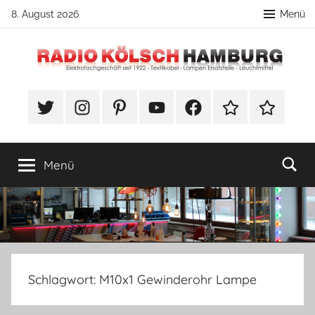
Zum
8. August 2026
Menü
Inhalt
springen
Radio
DIY
Lampenbau
#Twitter
Instagram
Pinterest
YouTube
Facebook
TikTok
Webshop
Kölsch
Tipps
Hamburg
Menü
Schlagwort:
M10x1 Gewinderohr Lampe