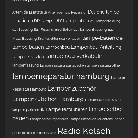
Designerlampe
Artemide Ersatzteile
Artemide Tizio Reparatur
DIY Lampenbau
reparieren
DIY Lampe
e14 lampenfassung
e27 fassung
e27 lampenfassung
E27
E27 Fassung anschließen
lampe-bauen.de
Metallfassung
Kronleuchter neu verkabeln
lampe bauen
Lampenbau Anleitung
Lampenbau
lampe neu verkabeln
Lampen Ersatzteile
lampenfassung
Lampenfassung austauschen
lampenfassung öffnen
lampenreparatur hamburg
Lampen
Lampenzubehör
Reparatur Hamburg
Lampenzubehör Hamburg
Lampenzubehör kaufen
lampe selber
Lampe restaurieren
lampe reparieren diy
bauen
Lampe selber reparieren
Lampe umbauen
leuchtenzubehör
Radio Kölsch
pendelleuchte selber bauen