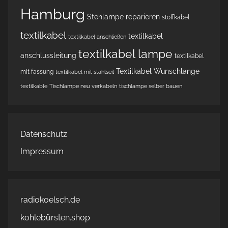
Hamburg
Stehlampe reparieren
stoffkabel
textilkabel
textilkabel
textilkabel anschließen
textilkabel lampe
anschlussleitung
textilkabel
Textilkabel Wunschlänge
mit fassung
textilkabel mit stahlseil
textilkable
Tischlampe neu verkabeln
tischlampe selber bauen
Datenschutz
Impressum
radiokoelsch.de
kohlebürsten.shop