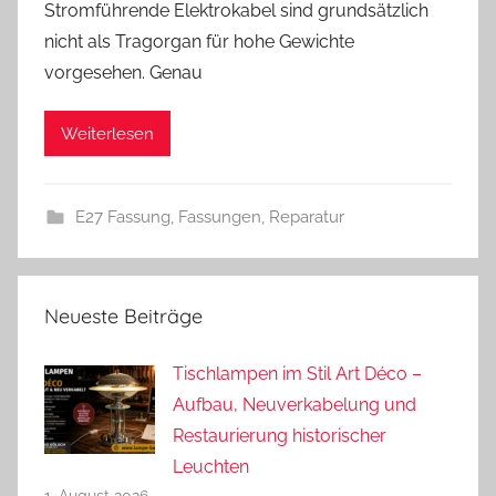
Stromführende Elektrokabel sind grundsätzlich
n
nicht als Tragorgan für hohe Gewichte
d
vorgesehen. Genau
r
e
a
Weiterlesen
s
E27 Fassung
,
Fassungen
,
Reparatur
Neueste Beiträge
Tischlampen im Stil Art Déco –
Aufbau, Neuverkabelung und
Restaurierung historischer
Leuchten
1. August 2026