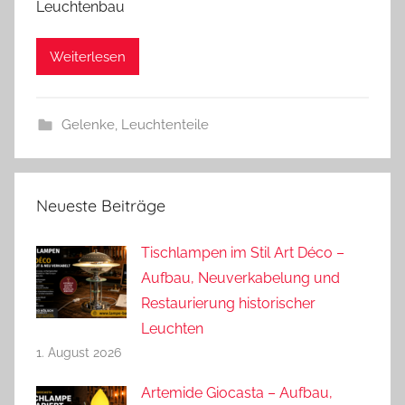
Leuchtenbau
d
r
Weiterlesen
e
a
s
Gelenke
,
Leuchtenteile
Neueste Beiträge
Tischlampen im Stil Art Déco –
Aufbau, Neuverkabelung und
Restaurierung historischer
Leuchten
1. August 2026
Artemide Giocasta – Aufbau,