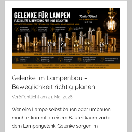
Gelenke im Lampenbau –
Beweglichkeit richtig planen
Veröffentlicht am
21. Mai 2026
v
o
Wer eine Lampe selbst bauen oder umbauen
n
möchte, kommt an einem Bauteil kaum vorbei:
A
dem Lampengelenk. Gelenke sorgen im
n