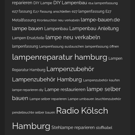
DIY Lampenbau
reparieren
DIY Lampe
e14 lampenfassung
e27 fassung
e27 lampenfassung
E27
E27 Fassung anschließen
lampe-bauen.de
Metallfassung
Kronleuchter neu verkabeln
lampe bauen
Lampenbau Anleitung
Lampenbau
lampe neu verkabeln
Lampen Ersatzteile
lampenfassung
Lampenfassung austauschen
lampenfassung öffnen
lampenreparatur hamburg
Lampen
Lampenzubehör
Reparatur Hamburg
Lampenzubehör Hamburg
Lampenzubehör kaufen
lampe selber
Lampe restaurieren
lampe reparieren diy
bauen
Lampe selber reparieren
Lampe umbauen
leuchtenzubehör
Radio Kölsch
pendelleuchte selber bauen
Hamburg
Stehlampe reparieren
stoffkabel