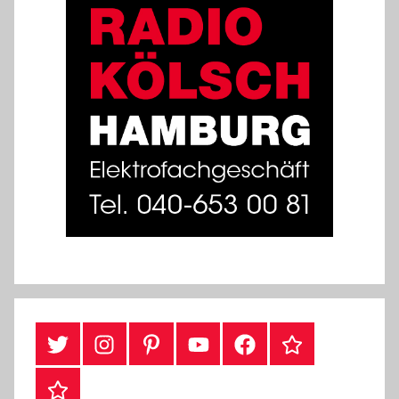
#Twitter
Instagram
Pinterest
YouTube
Facebook
TikTok
Webshop