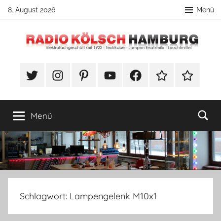
Zum
8. August 2026
Menü
Inhalt
springen
Radio
DIY
Lampenbau
#Twitter
Instagram
Pinterest
YouTube
Facebook
TikTok
Webshop
Kölsch
Tipps
Hamburg
Menü
Schlagwort:
Lampengelenk M10x1