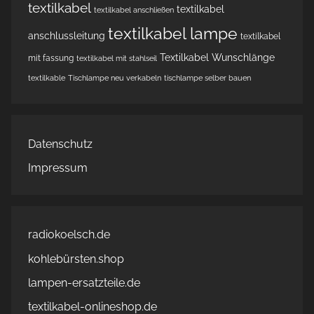
textilkabel
textilkabel
textilkabel anschließen
textilkabel lampe
anschlussleitung
textilkabel
Textilkabel Wunschlänge
mit fassung
textilkabel mit stahlseil
textilkable
Tischlampe neu verkabeln
tischlampe selber bauen
Datenschutz
Impressum
radiokoelsch.de
kohlebürsten.shop
lampen-ersatzteile.de
textilkabel-onlineshop.de