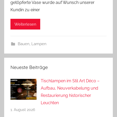
getöpferte Vase wurde auf Wunsch unserer
n
Kundin zu einer
d
r
Weiterlesen
e
a
s
Bauen
,
Lampen
Neueste Beiträge
Tischlampen im Stil Art Déco –
Aufbau, Neuverkabelung und
Restaurierung historischer
Leuchten
1. August 2026