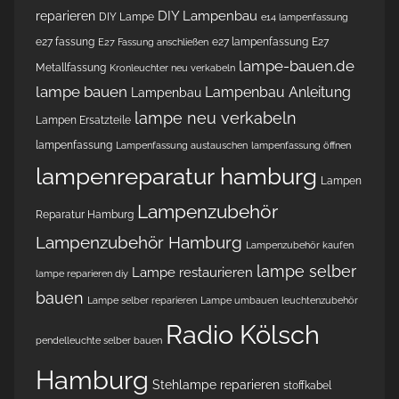
DIY Lampenbau
reparieren
DIY Lampe
e14 lampenfassung
e27 fassung
e27 lampenfassung
E27
E27 Fassung anschließen
lampe-bauen.de
Metallfassung
Kronleuchter neu verkabeln
lampe bauen
Lampenbau Anleitung
Lampenbau
lampe neu verkabeln
Lampen Ersatzteile
lampenfassung
Lampenfassung austauschen
lampenfassung öffnen
lampenreparatur hamburg
Lampen
Lampenzubehör
Reparatur Hamburg
Lampenzubehör Hamburg
Lampenzubehör kaufen
lampe selber
Lampe restaurieren
lampe reparieren diy
bauen
Lampe selber reparieren
Lampe umbauen
leuchtenzubehör
Radio Kölsch
pendelleuchte selber bauen
Hamburg
Stehlampe reparieren
stoffkabel