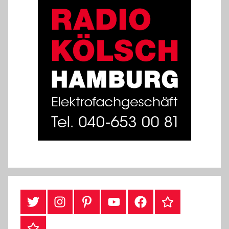
#Twitter
Instagram
Pinterest
YouTube
Facebook
TikTok
Webshop