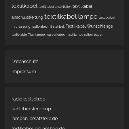
textilkabel
textilkabel
textilkabel anschließen
textilkabel lampe
anschlussleitung
textilkabel
Textilkabel Wunschlänge
mit fassung
textilkabel mit stahlseil
textilkable
Tischlampe neu verkabeln
tischlampe selber bauen
Datenschutz
Impressum
radiokoelsch.de
kohlebürsten.shop
lampen-ersatzteile.de
textilkabel-onlineshop.de