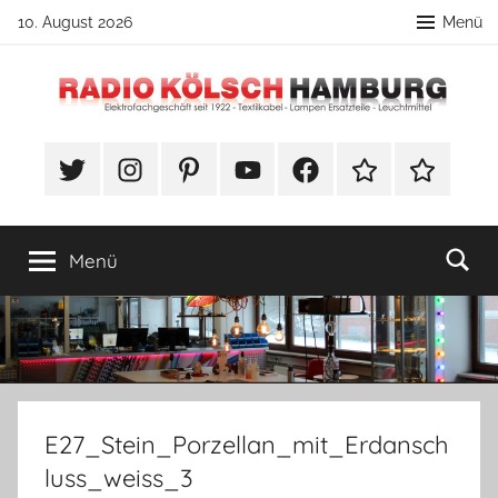
Zum
10. August 2026
Menü
Inhalt
springen
Radio
DIY
Lampenbau
#Twitter
Instagram
Pinterest
YouTube
Facebook
TikTok
Webshop
Kölsch
Tipps
Hamburg
Menü
E27_Stein_Porzellan_mit_Erdansch
luss_weiss_3