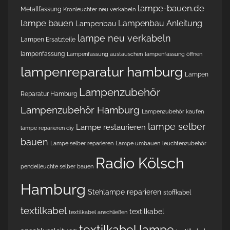
lampe-bauen.de
Metallfassung
Kronleuchter neu verkabeln
lampe bauen
Lampenbau Anleitung
Lampenbau
lampe neu verkabeln
Lampen Ersatzteile
lampenfassung
Lampenfassung austauschen
lampenfassung öffnen
lampenreparatur hamburg
Lampen
Lampenzubehör
Reparatur Hamburg
Lampenzubehör Hamburg
Lampenzubehör kaufen
lampe selber
Lampe restaurieren
lampe reparieren diy
bauen
Lampe selber reparieren
Lampe umbauen
leuchtenzubehör
Radio Kölsch
pendelleuchte selber bauen
Hamburg
Stehlampe reparieren
stoffkabel
textilkabel
textilkabel
textilkabel anschließen
textilkabel lampe