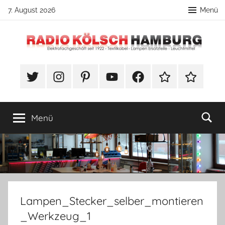
Zum
7. August 2026
Menü
Inhalt
springen
Radio
DIY
Lampenbau
#Twitter
Instagram
Pinterest
YouTube
Facebook
TikTok
Webshop
Kölsch
Tipps
Hamburg
Menü
Lampen_Stecker_selber_montieren
_Werkzeug_1