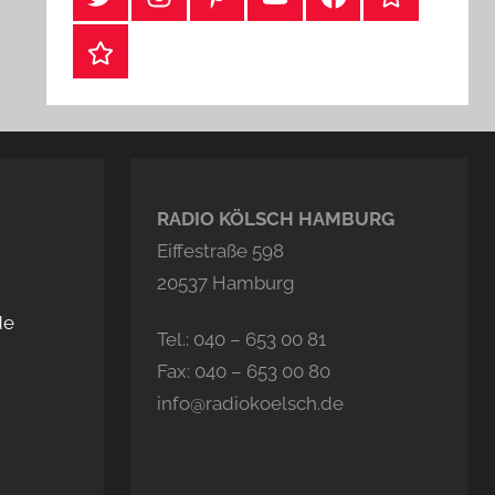
Webshop
RADIO KÖLSCH HAMBURG
Eiffestraße 598
20537 Hamburg
de
Tel.: 040 – 653 00 81
Fax: 040 – 653 00 80
info@radiokoelsch.de