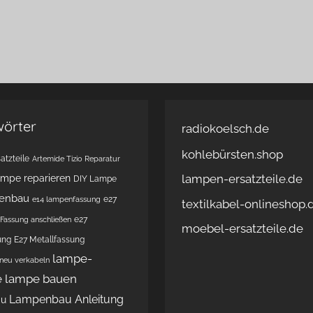
wörter
radiokoelsch.de
kohlebürsten.shop
atzteile
Artemide Tizio Reparatur
lampen-ersatzteile.de
ampe reparieren
DIY Lampe
enbau
e27
e14 lampenfassung
textilkabel-onlineshop.
e27
Fassung anschließen
moebel-ersatzteile.de
ung
E27 Metallfassung
lampe-
 neu verkabeln
e
lampe bauen
Lampenbau Anleitung
au