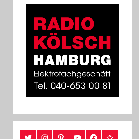
#Twitter
Instagram
Pinterest
YouTube
Facebook
TikTok