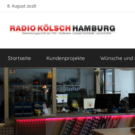
Zum
8. August 2026
Inhalt
springen
Radio
DIY
Lampenbau
Startseite
Kundenprojekte
Wünsche und 
Tipps
Kölsch
Hamburg