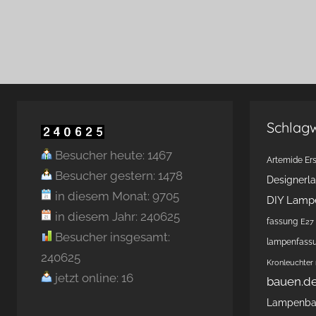
Schlag
Besucher heute: 1467
Artemide Ers
Besucher gestern: 1478
Designerl
in diesem Monat: 9705
DIY Lamp
in diesem Jahr: 240625
fassung
E27 
Besucher insgesamt:
lampenfass
240625
Kronleuchter
jetzt online: 16
bauen.d
Lampenb