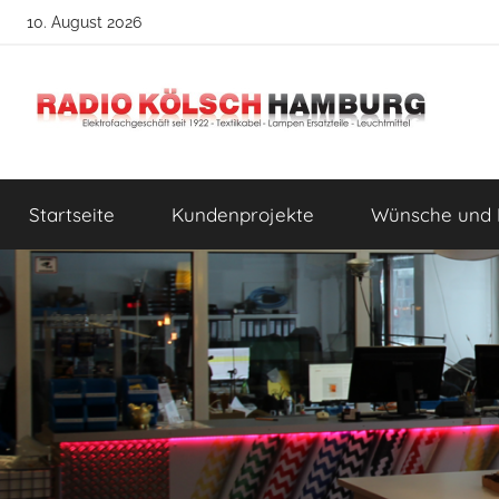
Zum
10. August 2026
Inhalt
springen
Radio
DIY
Lampenbau
Startseite
Kundenprojekte
Wünsche und 
Tipps
Kölsch
Hamburg