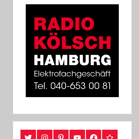
#Twitter
Instagram
Pinterest
YouTube
Facebook
TikTok