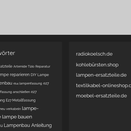
wörter
radiokoelsch.de
kohlebürsten.shop
atzteile
Artemide Tizio Reparatur
lampen-ersatzteile.de
ampe reparieren
DIY Lampe
enbau
e27
e14 lampenfassung
textilkabel-onlineshop.
e27
Fassung anschließen
moebel-ersatzteile.de
ung
E27 Metallfassung
lampe-
 neu verkabeln
e
lampe bauen
Lampenbau Anleitung
au