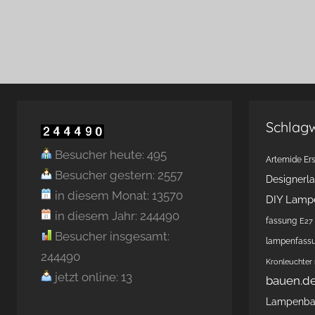
Schlag
Besucher heute: 495
Artemide Ers
Besucher gestern: 2557
Designerl
in diesem Monat: 13570
DIY Lamp
in diesem Jahr: 244490
fassung
E27 
Besucher insgesamt:
lampenfass
244490
Kronleuchter
jetzt online: 13
bauen.d
Lampenb