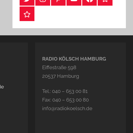
Webshop
RADIO KÖLSCH HAMBURG
Eiffestraße 598
20537 Hamburg
de
Tel.: 040 – 653 00 81
Fax: 040 – 653 00 80
info@radiokoelsch.de